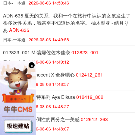
日本-一本道
2026-08-06 14:50:46
ADN-635 夏天的关系。我和一个在旅行中认识的女孩发生了
很多次性关系，我甚至不知道她的名字。 柚木梨亚 - 结月り
あ
ADN-635
日本-一本道
2026-08-06 14:49:58
012823_001 M 蕩婦佐佐木佳奈
012823_001
日本-一本道
2026-08-06 14:49:12
×
012412_261 Innocent X 全身噁心
012412_261
日本-一本道
2026-08-06 14:48:57
012419_802 模特系列 Aya Eikura
012419_802
日本-一本道
2026-08-06 14:48:27
012612_263 壓倒性的四分之一美感
012612_263
日本-一本道
2026-08-06 14:48:07