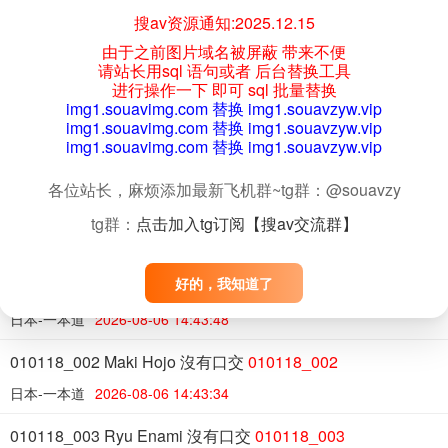
搜av资源通知:2025.12.15
020223_001 一位護士在護士呼叫中用即時規模和生松鼠提
由于之前图片域名被屏蔽 带来不便
供最好的護理
020223_001
请站长用sql 语句或者 后台替换工具
进行操作一下 即可 sql 批量替换
日本-一本道
2026-08-06 14:44:39
img1.souavimg.com 替换 img1.souavzyw.vip
img1.souavimg.com 替换 img1.souavzyw.vip
011923_001 與超級巨乳婆婆一起洗澡做愛
011923_001
img1.souavimg.com 替换 img1.souavzyw.vip
日本-一本道
2026-08-06 14:44:22
各位站长，麻烦添加最新飞机群~tg群：@souavzy
010524_001 完美的乳房
010524_001
tg群：
点击加入tg订阅【搜av交流群】
日本-一本道
2026-08-06 14:44:01
好的，我知道了
010118_001 Rie Misaki 沒有口交
010118_001
日本-一本道
2026-08-06 14:43:48
010118_002 Maki Hojo 沒有口交
010118_002
日本-一本道
2026-08-06 14:43:34
010118_003 Ryu Enami 沒有口交
010118_003