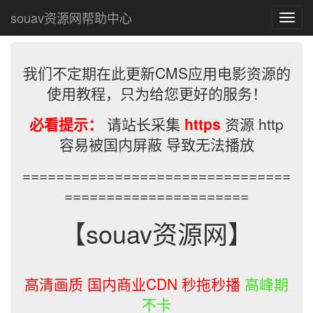
souav资源网帮助中心
T
o
g
g
我们不定期在此更新CMS应用电影资源的
l
e
使用教程，只为给您更好的服务！
n
a
必看提示：
请站长采集
https
资源 http
v
容易被国内屏蔽 导致无法播放
i
g
================================
a
t
======================
i
o
【souav资源网】
n
高清画质 国内商业CDN 秒拖秒播
高峰期
不卡